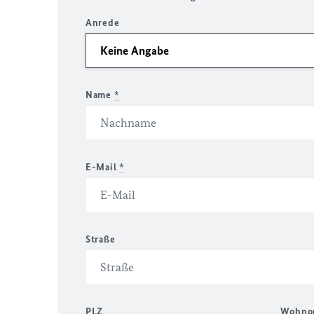
Anrede
Name
*
E-Mail
*
Straße
PLZ
Wohno