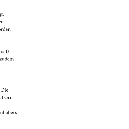
t.
er
örden
sit)
 zudem
 Die
utzern
e
Inhabers