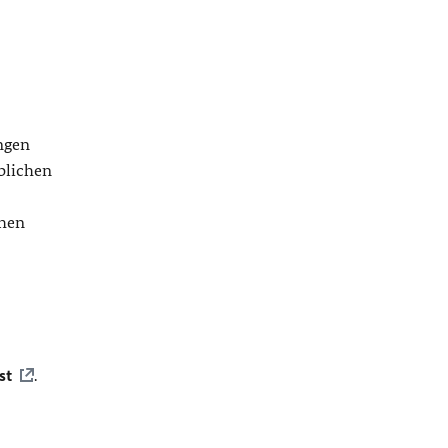
ngen
blichen
chen
st
.