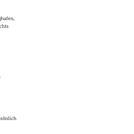
ghafen,
chts
s
sönlich