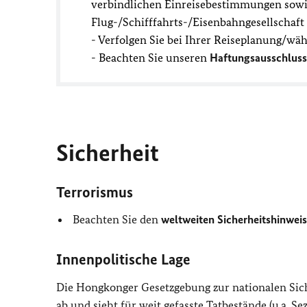
verbindlichen Einreisebestimmungen sowie
Flug-/Schifffahrts-/Eisenbahngesellschaf
- Verfolgen Sie bei Ihrer Reiseplanung/wä
- Beachten Sie unseren
Haftungsausschluss
Sicherheit
Terrorismus
Beachten Sie den
weltweiten Sicherheitshinweis
Innenpolitische Lage
Die Hongkonger Gesetzgebung zur nationalen Sich
ab und sieht für
weit gefasste Tatbestände (
u.a.
Sez