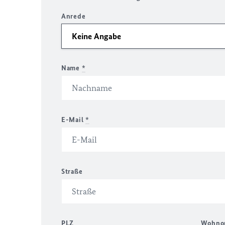
Anrede
Name
*
E-Mail
*
Straße
PLZ
Wohno