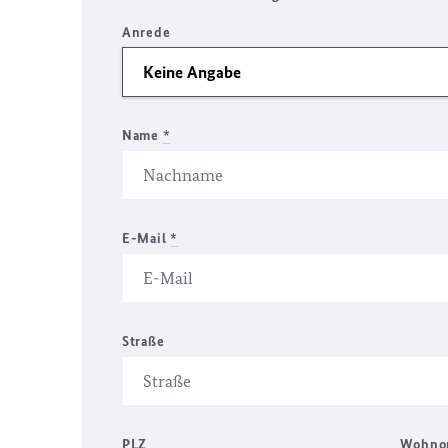
Anrede
Name
*
E-Mail
*
Straße
PLZ
Wohno